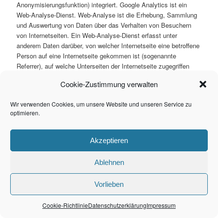
Anonymisierungsfunktion) integriert. Google Analytics ist ein
Web-Analyse-Dienst. Web-Analyse ist die Erhebung, Sammlung
und Auswertung von Daten über das Verhalten von Besuchern
von Internetseiten. Ein Web-Analyse-Dienst erfasst unter
anderem Daten darüber, von welcher Internetseite eine betroffene
Person auf eine Internetseite gekommen ist (sogenannte
Referrer), auf welche Unterseiten der Internetseite zugegriffen
oder wie oft und für welche Verweildauer eine Unterseite
Cookie-Zustimmung verwalten
betrachtet wurde. Eine Web-Analyse wird überwiegend zur
Optimierung einer Internetseite und zur Kosten-Nutzen-Analyse
Wir verwenden Cookies, um unsere Website und unseren Service zu
von Internetwerbung eingesetzt.
optimieren.
Betreibergesellschaft der Google-Analytics-Komponente ist die
Google Inc., 1600 Amphitheatre Pkwy, Mountain View, CA
Akzeptieren
94043-1351, USA.
Ablehnen
Der für die Verarbeitung Verantwortliche verwendet für die Web-
Analyse über Google Analytics den Zusatz „_gat._anonymizeIp“.
Vorlieben
Mittels dieses Zusatzes wird die IP-Adresse des
Internetanschlusses der betroffenen Person von Google gekürzt
Cookie-Richtlinie
Datenschutzerklärung
Impressum
und anonymisiert, wenn der Zugriff auf unsere Internetseiten aus