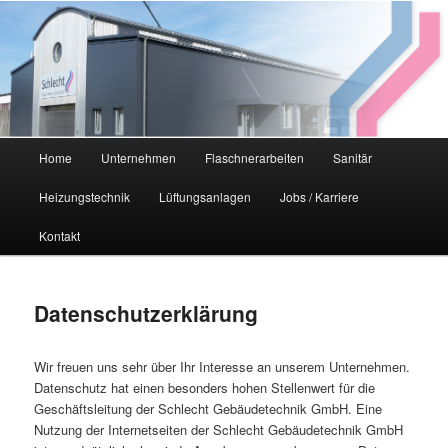
Flaschnerarbeiten, Heizungs-, Sanitär- und Lüftungstechnik.
Schlecht Gebäudetechnik GmbH
Hauptmenü
Home
Unternehmen
Flaschnerarbeiten
Sanitär
Zum
Zum
Heizungstechnik
Lüftungsanlagen
Jobs / Karriere
Inhalt
sekundären
Kontakt
wechseln
Inhalt
wechseln
Datenschutzerklärung
Wir freuen uns sehr über Ihr Interesse an unserem Unternehmen.
Datenschutz hat einen besonders hohen Stellenwert für die
Geschäftsleitung der Schlecht Gebäudetechnik GmbH. Eine
Nutzung der Internetseiten der Schlecht Gebäudetechnik GmbH